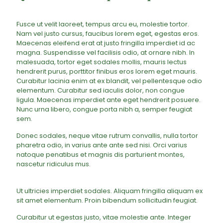
Fusce ut velit laoreet, tempus arcu eu, molestie tortor.
Nam vel justo cursus, faucibus lorem eget, egestas eros.
Maecenas eleifend erat at justo fringilla imperdiet id ac
magna. Suspendisse vel facilisis odio, at ornare nibh. In
malesuada, tortor eget sodales mollis, mauris lectus
hendrerit purus, porttitor finibus eros lorem eget mauris.
Curabitur lacinia enim at ex blandit, vel pellentesque odio
elementum. Curabitur sed iaculis dolor, non congue
ligula. Maecenas imperdiet ante eget hendrerit posuere.
Nunc urna libero, congue porta nibh a, semper feugiat
sem.
Donec sodales, neque vitae rutrum convallis, nulla tortor
pharetra odio, in varius ante ante sed nisi. Orci varius
natoque penatibus et magnis dis parturient montes,
nascetur ridiculus mus.
Ut ultricies imperdiet sodales. Aliquam fringilla aliquam ex
sit amet elementum. Proin bibendum sollicitudin feugiat.
Curabitur ut egestas justo, vitae molestie ante. Integer